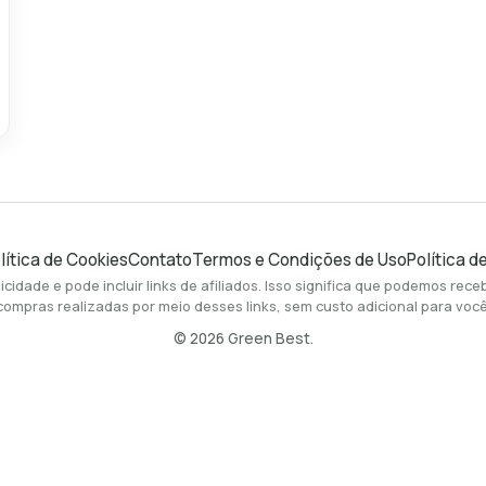
lítica de Cookies
Contato
Termos e Condições de Uso
Política d
icidade e pode incluir links de afiliados. Isso significa que podemos re
compras realizadas por meio desses links, sem custo adicional para você
© 2026
Green Best
.