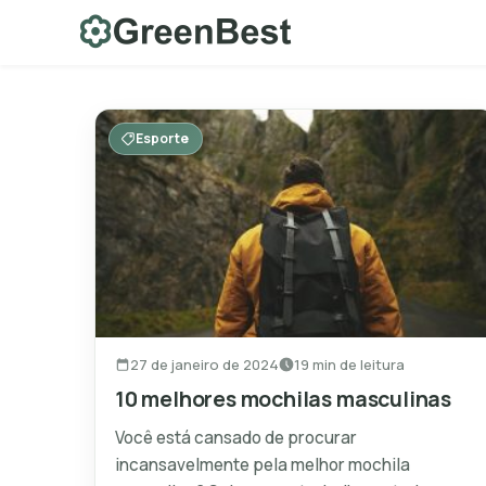
Skip
to
content
Esporte
27 de janeiro de 2024
19 min de leitura
10 melhores mochilas masculinas
Você está cansado de procurar
incansavelmente pela melhor mochila