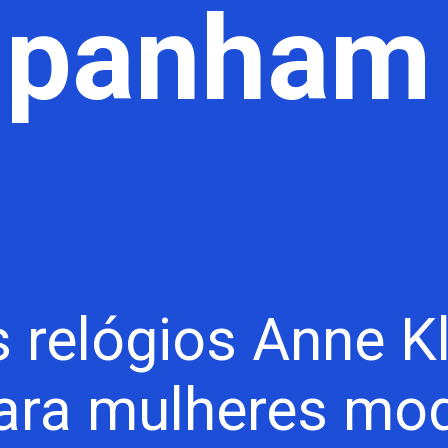
panham
 relógios Anne Kl
para mulheres mo