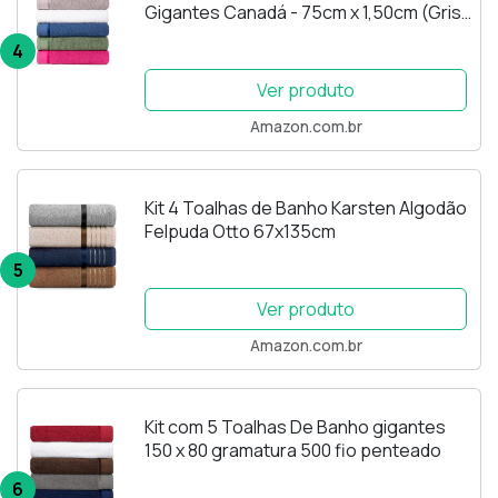
Gigantes Canadá - 75cm x 1,50cm (Gris
+ Branca + Azul + Verde + Fúcsia)
4
Ver produto
Amazon.com.br
Kit 4 Toalhas de Banho Karsten Algodão
Felpuda Otto 67x135cm
5
Ver produto
Amazon.com.br
Kit com 5 Toalhas De Banho gigantes
150 x 80 gramatura 500 fio penteado
6