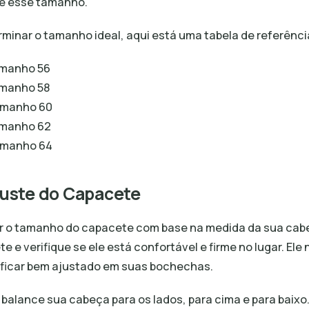
e esse tamanho.
rminar o tamanho ideal, aqui está uma tabela de referênci
amanho 56
amanho 58
amanho 60
amanho 62
amanho 64
juste do Capacete
r o tamanho do capacete com base na medida da sua cabe
te e verifique se ele está confortável e firme no lugar. E
 ficar bem ajustado em suas bochechas.
, balance sua cabeça para os lados, para cima e para baix