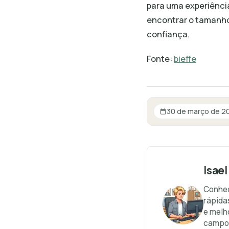
para uma experiência
encontrar o tamanho 
confiança.
Fonte:
bieffe
30 de março de 2
Isael
Conhec
rápida
e melh
campo