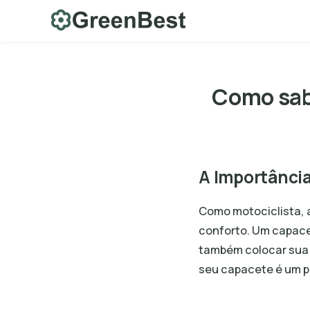
Skip
to
content
Como sab
A Importância
Como motociclista, 
conforto. Um capace
também colocar sua 
seu capacete é um p