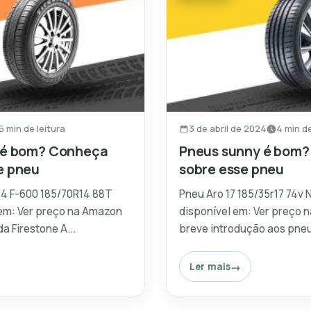
5 min de leitura
3 de abril de 2024
4 min de
e é bom? Conheça
Pneus sunny é bom?
e pneu
sobre esse pneu
14 F-600 185/70R14 88T
Pneu Aro 17 185/35r17 74v
 em: Ver preço na Amazon
disponível em: Ver preço
a Firestone A...
breve introdução aos pneu
Ler mais