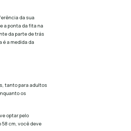
ferência da sua
 a ponta da fita na
nte da parte de trás
a é a medida da
, tanto para adultos
enquanto os
ve optar pelo
o 58 cm, você deve