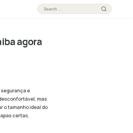
Search
Search
for:
iba agora
a segurança e
desconfortável, mas
r o tamanho ideal do
tapas certas.