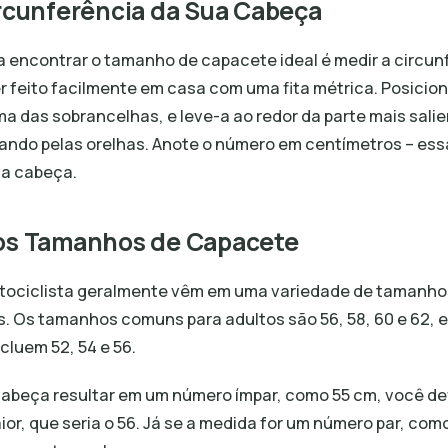
rcunferência da Sua Cabeça
a encontrar o tamanho de capacete ideal é medir a circun
r feito facilmente em casa com uma fita métrica. Posicione
a das sobrancelhas, e leve-a ao redor da parte mais salie
ando pelas orelhas. Anote o número em centímetros – ess
ua cabeça.
os Tamanhos de Capacete
ociclista geralmente vêm em uma variedade de tamanhos
s. Os tamanhos comuns para adultos são 56, 58, 60 e 62, 
cluem 52, 54 e 56.
cabeça resultar em um número ímpar, como 55 cm, você de
r, que seria o 56. Já se a medida for um número par, com