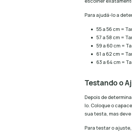
escolher exatament
Para ajudá-lo a dete
55 a 56 cm = T
57 a 58 cm = T
59 a 60 cm = T
61 a 62 cm = T
63 a 64 cm = T
Testando o A
Depois de determina
lo. Coloque o capace
sua testa, mas deve
Para testar o ajuste