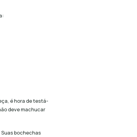
a:
ça, é hora de testá-
le não deve machucar
o. Suas bochechas