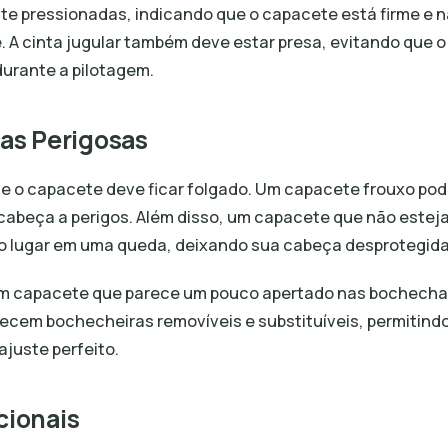
e pressionadas, indicando que o capacete está firme e não
. A cinta jugular também deve estar presa, evitando que 
durante a pilotagem.
as Perigosas
 o capacete deve ficar folgado. Um capacete frouxo pode
cabeça a perigos. Além disso, um capacete que não estej
do lugar em uma queda, deixando sua cabeça desprotegida
m capacete que parece um pouco apertado nas bochechas
ecem bochecheiras removíveis e substituíveis, permitind
ajuste perfeito.
cionais