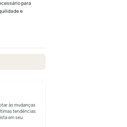
ecessário para
uilidade e
aptar às mudanças
ltimas tendências
ista em seu