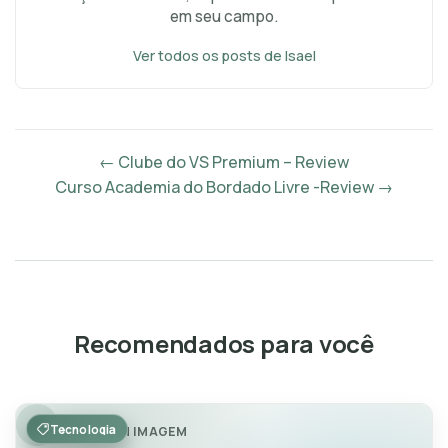
em seu campo.
Ver todos os posts de Isael
← Clube do VS Premium – Review
Curso Academia do Bordado Livre -Review →
Recomendados para você
Tecnologia
POST SEM IMAGEM