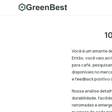
Skip
to
content
1
Você é um amante de
Então, você veio ao
para café, pesquisa
disponíveis no merc
e feedback positivo 
Nossa análise detal
durabilidade, facil
renomadas e emergen