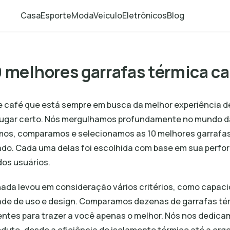
Casa
Esporte
Moda
Veiculo
Eletrônicos
Blog
0 melhores garrafas térmica ca
 café que está sempre em busca da melhor experiência 
 lugar certo. Nós mergulhamos profundamente no mundo d
mos, comparamos e selecionamos as 10 melhores garrafas
ado. Cada uma delas foi escolhida com base em sua perf
dos usuários.
hada levou em consideração vários critérios, como capac
idade de uso e design. Comparamos dezenas de garrafas t
tes para trazer a você apenas o melhor. Nós nos dedica