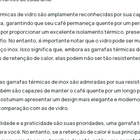
térmicas de vidro são amplamente reconhecidas por sua ca
a, garantindo que seu café permaneça quente por um per
 por proporcionar um excelente isolamento térmico, prese
fio. No entanto, é importante notar que o vidro pode ser ma
 inox. Isso significa que, embora as garrafas térmicas d
 de retenção de calor, elas podem não ser tão resistente
, as garrafas térmicas de inox são admiradas por sua resis
mbém são capazes de manter o café quente por um longo pe
 costumam apresentar um design mais elegante e moderno
comparação com as de vidro.
ilidade e a praticidade são suas prioridades, uma garrafa 
para você. No entanto, se a retenção de calor é sua princi