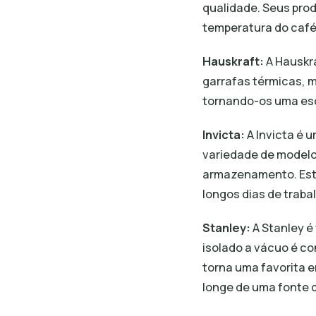
qualidade. Seus prod
temperatura do café,
Hauskraft:
A Hauskr
garrafas térmicas, 
tornando-os uma esc
Invicta:
A Invicta é 
variedade de modelos
armazenamento. Esta
longos dias de traba
Stanley:
A Stanley é
isolado a vácuo é co
torna uma favorita e
longe de uma fonte d