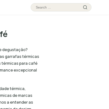
Search
Search
for:
fé
de degustação?
as garrafas térmicas
 térmicas para café
ormance excepcional
idade térmica,
érmicas de marcas
mos a entender as