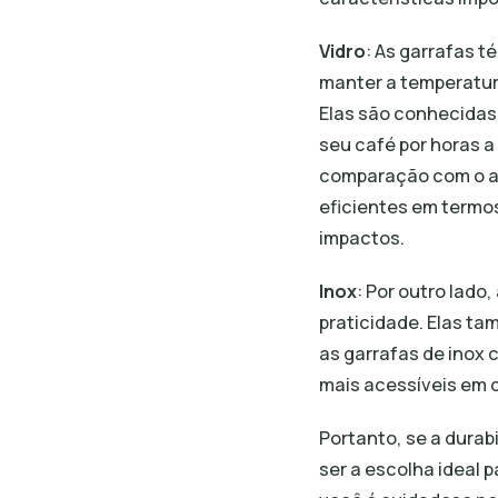
Vidro
: As garrafas 
manter a temperatur
Elas são conhecidas
seu café por horas a 
comparação com o aço
eficientes em termos
impactos.
Inox
: Por outro lado
praticidade. Elas ta
as garrafas de inox
mais acessíveis em 
Portanto, se a durab
ser a escolha ideal 