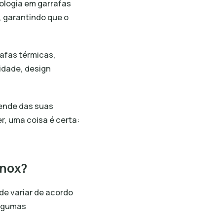
ologia em garrafas
, garantindo que o
afas térmicas,
idade, design
pende das suas
r, uma coisa é certa:
Inox?
de variar de acordo
algumas