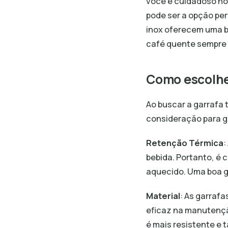
você é cuidadoso no 
pode ser a opção per
inox oferecem uma b
café quente sempre 
Como escolhe
Ao buscar a garrafa 
consideração para g
Retenção Térmica
:
bebida. Portanto, é 
aquecido. Uma boa g
Material
: As garraf
eficaz na manutenção
é mais resistente e