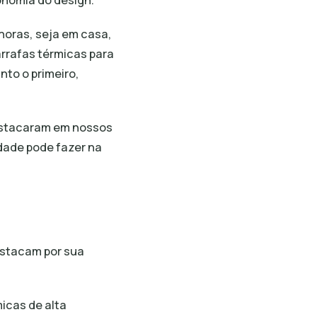
onomia do design.
horas, seja em casa,
arrafas térmicas para
nto o primeiro,
destacaram em nossos
idade pode fazer na
estacam por sua
icas de alta