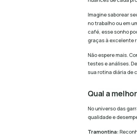
nuances de cada pro
Imagine saborear seu
no trabalho ou em um
café, esse sonho pod
graças à excelente 
Não espere mais. Co
testes e análises. D
sua rotina diária de 
Qual a melhor
No universo das gar
qualidade e desempe
Tramontina:
Reconhe