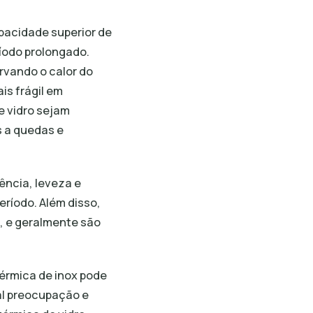
pacidade superior de
íodo prolongado.
rvando o calor do
is frágil em
e vidro sejam
s a quedas e
tência, leveza e
ríodo. Além disso,
, e geralmente são
térmica de inox pode
pal preocupação e