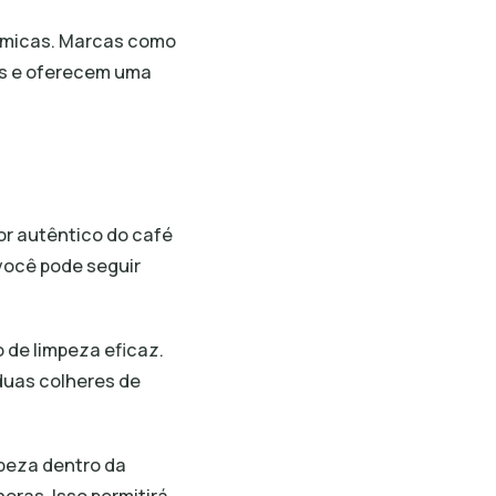
érmicas. Marcas como
das e oferecem uma
or autêntico do café
 você pode seguir
 de limpeza eficaz.
 duas colheres de
peza dentro da