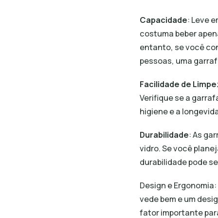
Capacidade
: Leve 
costuma beber apena
entanto, se você co
pessoas, uma garraf
Facilidade de Limp
Verifique se a garr
higiene e a longevid
Durabilidade
: As ga
vidro. Se você plane
durabilidade pode se
Design e Ergonomia:
vede bem e um design
fator importante par