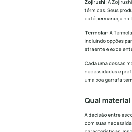
Zojirushi:
A Zojirush
térmicas. Seus prod
café permaneça na t
Termolar:
A Termola
incluindo opções par
atraente e excelente
Cada uma dessas mar
necessidades e prefe
uma boa garrafa tér
Qual material
A decisão entre esco
com suas necessidad
características imp