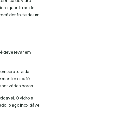
térmica de vidro
vidro quanto as de
você desfrute de um
cê deve levar em
 temperatura da
e manter o café
por várias horas.
idável. O vidro é
ado, o aço inoxidável