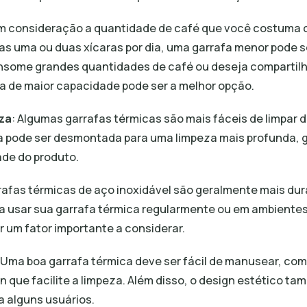
em consideração a quantidade de café que você costuma 
s uma ou duas xícaras por dia, uma garrafa menor pode 
nsome grandes quantidades de café ou deseja compartil
a de maior capacidade pode ser a melhor opção.
eza
: Algumas garrafas térmicas são mais fáceis de limpar d
afa pode ser desmontada para uma limpeza mais profunda, 
ade do produto.
rrafas térmicas de aço inoxidável são geralmente mais dur
ja usar sua garrafa térmica regularmente ou em ambientes
r um fator importante a considerar.
 Uma boa garrafa térmica deve ser fácil de manusear, co
 que facilite a limpeza. Além disso, o design estético t
a alguns usuários.