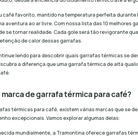
duto, desde a eficiência do isolamento térmico até a erg
 café favorito, mantido na temperatura perfeita durante 
a aventura ao ar livre. Com nossa lista das 10 melhores g
e se tornar realidade. Cada gole será tão revigorante qua
retenção de calor dessas garrafas.
ntinue lendo para descobrir quais garrafas térmicas se 
escubra a diferença que uma garrafa térmica de alta qual
café.
 marca de garrafa térmica para café?
rafas térmicas para café, existem várias marcas que se d
nho excepcionais. Vamos explorar algumas delas:
cida mundialmente, a Tramontina oferece garrafas térm