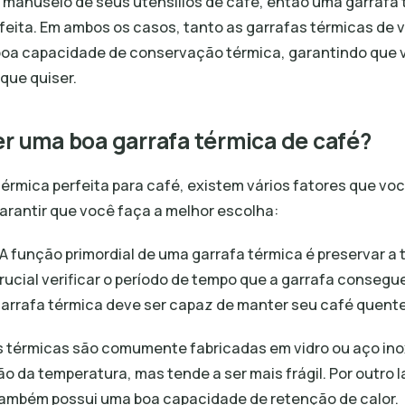
manuseio de seus utensílios de café, então uma garrafa 
feita. Em ambos os casos, tanto as garrafas térmicas de 
oa capacidade de conservação térmica, garantindo que 
que quiser.
r uma boa garrafa térmica de café?
térmica perfeita para café, existem vários fatores que vo
arantir que você faça a melhor escolha:
 A função primordial de uma garrafa térmica é preservar a
crucial verificar o período de tempo que a garrafa consegu
arrafa térmica deve ser capaz de manter seu café quente 
as térmicas são comumente fabricadas em vidro ou aço inox
 da temperatura, mas tende a ser mais frágil. Por outro l
 também possui uma boa capacidade de retenção de calor.