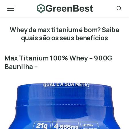
Skip
to
content
Whey da max titanium é bom? Saiba
quais são os seus benefícios
Max Titanium 100% Whey – 900G
Baunilha –